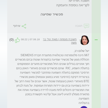
תשובה .תודה יעל
לקריאה נוספת והעמקה
מכשיר שמיעה
תגובה
שיתוף
(0)
תשובת מומחה | מאת: טלי בר
07.06.18 | 08:22
משה
Mi7 הינה פלטפורמה טכנולוגית מתוצרת חברת SIEMENS  
הכוללת מגוון של מכשירי שמיעה בתצורות שונות ובהם מכשירים 
תוך אוזניים בגדלים שונים החל ממכשירים מזערים הממוקמים 
בתעלת השמע, RIC  שהם מכשירים קטנים מאחורי האוזן בהם 
הרסיבר ממוקם בתעלת השמעה ומתחבר למכשיר השמיעה 
בצינורית דקיקה (הרסיבר מגיע במגוון עוצמות) ומגוון מכשירי 
BTE מאחורי האוזן בעוצמות שונות, אשר עונים על טווח רחב של 
ירידות בשמיעה ובהן גם ירידות חמורות ועמוקות. על מנת לבחון 
את המכשירים היכולים לתת מענה לירידה בשמיעה אותה את 
מתארת מומלץ להגיע ליעוץ אצל קלינאי תקשורת במכון 
בהצלחה