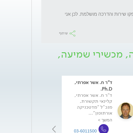
ניסיתי שני קלינקאיות  תקשורת  ושניהם לא סיפקו שירות והדרכה מושלמת. לכן אני 
שיתוף
ה, מכשירי שמיעה,
ד"ר ח. אשר אפרתי,
טלי בר משה
קלינאית תקשורת
Ph.D.
MHA ראש החט
ד"ר ח. אשר אפרתי,
האודיולוגית של
קלינאי תקשורת,
מכוני השמיעה...
מנכ"ל "מדטכניקה
אורתופון"...
המשך >
המשך >
-6011500
03-6011500