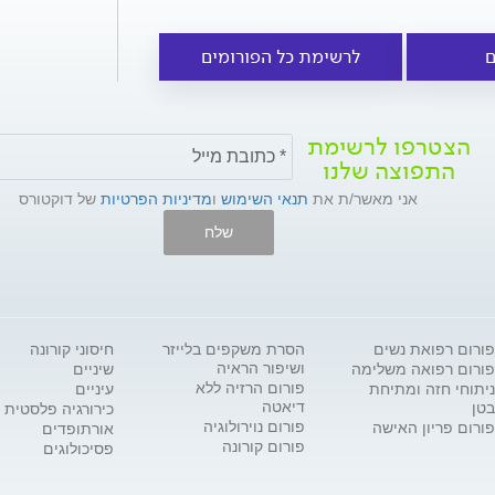
ם
לרשימת כל הפורומים
הצטרפו לרשימת
התפוצה שלנו
אני מאשר/ת את
תנאי השימוש
ו
מדיניות הפרטיות
של דוקטורס
שלח
פורום רפואת נשים
הסרת משקפים בלייזר
חיסוני קורונה
ושיפור הראיה
פורום רפואה משלימה
שיניים
פורום הרזיה ללא
ניתוחי חזה ומתיחת
עיניים
דיאטה
בטן
כירורגיה פלסטית
פורום נוירולוגיה
פורום פריון האישה
אורתופדים
פורום קורונה
פסיכולוגים