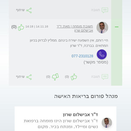
תגובה
שיתוף
(0)
תשובת מומחה | מאת: ד"ר
14.11.16 | 14:18
אבישלום שרון
היי רותם, אין השפעה ישירה בינהם. ממליץ לבדוק בכיוון 
המתאים. בברכה, ד"ר שרון
077-2310128
(מספר מקשר)
תגובה
(0)
(0)
שיתוף
מנהל פורום בריאות האישה
ד"ר אבישלום שרון
ד"ר אבישלום שרון הינו מומחה ברפואת
נשים ומיילד, ומנתח בכיר. מקום