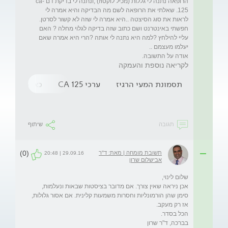
הרופאה נתנה לי גללות (מכיל לוקטוז) ,ונתנה לי בדיקת דם ca-
125. שאלתי את הרופאה לשם מה הבדיקה והיא אמרה לי 
חפשתי באינטרנט ושם כתוב שזה בדיקה לגלוי מחלה ? האם 
עליי להילחץ ?למה היא נתנה לי אותה ?הרי היא אמרה שאם 
אודה על התשובה.
לקריאה נוספת והעמקה
תסמונת המעי הרגיז
ערכי CA 125
כאבי בטן בצד
תגובה
שיתוף
(0)
תשובת מומחה | מאת: ד"ר
29.09.16 | 20:48
אבישלום שרון
אכן ניראה שאין צורך. אם מדובר בציסטות שבאות ונעלמות, 
סימן שהן הורמונליות וחסרות משמעות קלינית. אם אסור גלולות, 
בברכה, ד"ר שרון