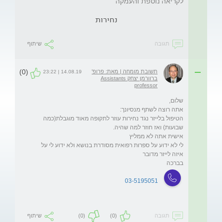
לקריאה נוספת והעמקה
נחירות
תגובה
שיתוף
(0)
תשובת מומחה | מאת: פרופ'
14.08.19 | 23:22
ברוורמן יצחק Assistants
professor
הטיפול בלייזר נגד נחירות עוזר לתקופה מאוד מוגבלת(כמה 
לי לא ידוע על ספרות רפואית מסודרת בנושא ולא ידוע לי על 
בברכה
03-5195051
תגובה
(0)
(0)
שיתוף