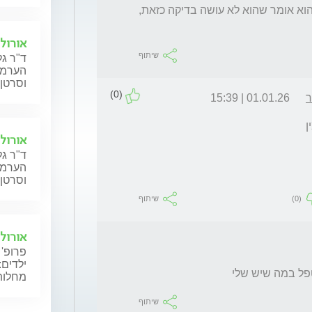
בידקתי מהרופא PCR שופכה עם מטוש, אבל הוא אומר שהוא לא עושה בדיקה כזאת, 
אורולו
שיתוף
ד"ר גל
הערמונ
וסרטן 
(0)
ר
01.01.26 | 15:39
אורולו
ד"ר גל
הערמונ
וסרטן 
(0)
שיתוף
אורולו
פרופ' 
ילדים:
לטפל במה שיש שלי
מחלות 
שיתוף