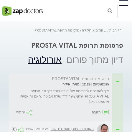
דף הבית
...
פורום אורולוגיה
פרסומת תרופת PROSTA VITAL
פרסומת תרופת PROSTA VITAL
דיון מתוך פורום
אורולוגיה
פרסומת תרופת PROSTA VITAL
28/05/2025 | 12:29 | מאת: איליה
איך להתייחס לפרסומת של  טיפול פורץ דרך ע"י  תרופה 
PROSTA VITAL  שהמציעה ד"ר שירה אביטל  .האם זה אמיתי 
או fake news
תגובה
שיתוף
(0)
תשובת מומחה | מאת: ד"ר אורי
29.05.25 | 16:47