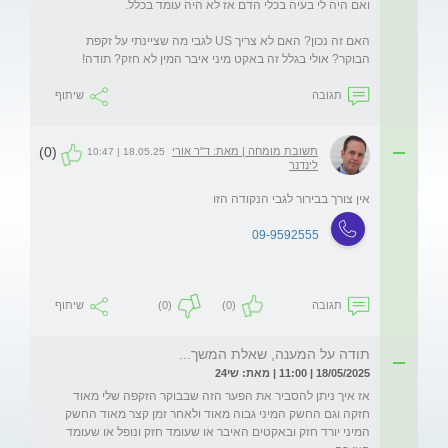
האם זה נכון? האם לא צריך US לגבי מה שציינתי על זקפת 
הבוקר? אולי בגלל זה באקט מיני איבר המין לא חזק? תודה!
תגובה
שיתוף
(0)
תשובת מומחה | מאת: ד"ר אורי
18.05.25 | 10:47
לינדנר
אין צורך בבירור לגבי הנקודה הזו
09-9592555
תגובה
(0)
(0)
שיתוף
תודה על המענה, שאלת המשך...
18/05/2025 | 11:00 | מאת: שי24
אז איך ניתן להסביר את הפער הזה שבבוקר הזקפה שלי מאוד 
חזקה וגם החשק המיני גבוה מאוד ולאחר זמן קצר מאוד החשק 
המיני יורד חזק ובאקטים האיבר או שעומד חזק ונופל או שעומד 