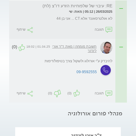
RE: עיבוי של שלפוחיות הזרע דו"צ (לת)
26/03/2025 | 05:12 | מאת: שי
לא אולטרסאונד אלא CT ... אני בן 44
תגובה
שיתוף
(0)
תשובת מומחה | מאת: ד"ר אורי
01.04.25 | 18:02
לינדנר
להיבדק ע"י אורולוג ולשקול צורך בטיפול/דימות
09-9592555
תגובה
(0)
(0)
שיתוף
מנהלי פורום אורולוגיה
ד"ר אורי לינדנר