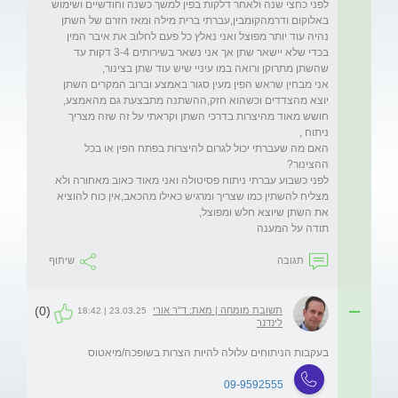
לפני כחצי שנה ולאחר דלקות בפין למשך כשנה וחודשיים ושימוש 
באלוקום ודרמהקומבין,עברתי ברית מילה ומאז הזרם של השתן 
נהיה עוד יותר מפוצל ואני נאלץ כל פעם לחלוב את איבר המין 
בכדי שלא יישאר שתן אך אני נשאר בשירותים 3-4 דקות עד 
אני מבחין שראש הפין מעין סגור באמצע וברוב המקרים השתן 
חושש מאוד מהיצרות בדרכי השתן וקראתי על זה שזה מצריך 
האם מה שעברתי יכול לגרום להיצרות בפתח הפין או בכל 
לפני כשבוע עברתי ניתוח פסיטולה ואני מאוד כאוב מאחורה ולא 
מצליח להשתין כמו שצריך ומרגיש כאילו מהכאב,אין כוח להוציא 
תודה על המענה
תגובה
שיתוף
(0)
תשובת מומחה | מאת: ד"ר אורי
23.03.25 | 18:42
לינדנר
בעקבות הניתוחים עלולה להיות הצרות בשופכה/מיאטוס
09-9592555