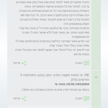
והגירוי מתגברים מאוד לאחר סיום שתן אבל בזמן שתן עצמו אין 
צריבה. לקחתי את כל האנטיביוטיקות האפשריות- ציפרו, 
דוקסילין ואנטיביוטיקות נגד כל הזיהומים ממחלות מין (אזניל, 
זינט ואפילו זריקה במיון למקרה שיש זיבה). כל הבדיקות std 
תקינות וכל בדיקות דם ושתן תקינות. עשיתי אפילו ct מערכת 
ערמונית מוגדלת, עיבוי של בלוטוצ הזרע דו״צ ועיבוי של קורד 
ספירמנטי מימין. אני מאוד סובל ללא שיפור נתנו לי הפניה 
אני חודש מאוד שמדובר בדלקת בערמונית (האורולוגים אמרו לי 
מה לדעתך זה יכול להיות? ואיך אפשר לפתור את הבעיה? תודה 
ענקית מראש
תגובה
שיתוף
RE: אי נוחות מקצה הפין+ כאב בבטן התחתונה 3
חודשים (לת)
04/12/2024 | 02:59 | מאת: שי
בנוסף גם שכחתי לציין שיש אי נוחות באשכים ( בא והולך). 
תגובה
שיתוף