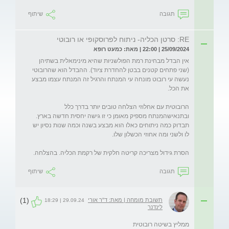
תגובה
שיתוף
RE: סרטן הכליה- ניתוח לפרוסקופי או רובוטי
25/09/2024 | 22:00 | מאת: כמעט רופא
אין הבדל מבחינת רמת הפולשניות שהיא מינימאלית בשתיהן 
(שני פתחים קטנים בבטן להחדרת ציוד). ההבדל הוא שהרובוטי 
נעשה עי רובוט מונחה עי המנתח והרגיל זה המנתח עצמו מבצע 
הרובוטית עם אחלוזי הצלחה טובים יותר בדרך כלל 
ובתנאישהמנתח מספיק מאומן כי זו גישה יחסית חדשה בארץ. 
תבדוק כמה ניתוחים כאלו הוא מבצע בשנה וכמה שנות נסיון יש 
הסרת גידול מצריכה קריטה חלקית של רקמת הכליה. בהצלחה.
תגובה
שיתוף
(1)
תשובת מומחה | מאת: ד"ר אורי
29.09.24 | 18:29
לינדנר
ממליץ בשיטה רובוטית