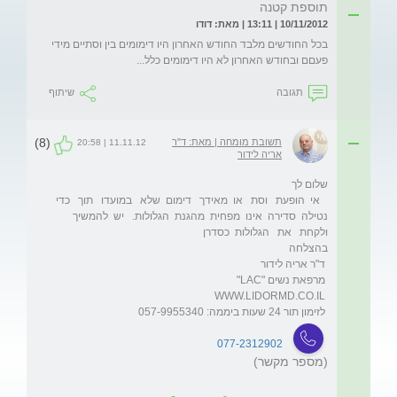
תוספת קטנה
10/11/2012 | 13:11 | מאת: דודו
בכל החודשים מלבד החודש האחרון היו דימומים בין וסתיים מידי 
פעםם ובחודש האחרון לא היו דימומים כלל...
תגובה
שיתוף
(8)
תשובת מומחה | מאת: ד"ר
11.11.12 | 20:58
אריה לידור
   אי  הופעת   וסת   או  מאידך   דימום  שלא   במועדו   תוך   כדי  
נטילה  סדירה  אינו  מפחית  מהגנת  הגלולות.   יש  להמשיך   
 לזימון תור 24 שעות ביממה: 057-9955340
077-2312902
(מספר מקשר)