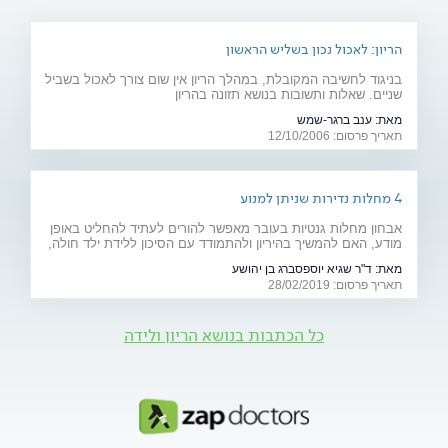
הריון: לאכול נכון בשליש הראשון
בניגוד לחשיבה המקובלת, במהלך הריון אין שום צורך לאכול בשביל
שניים. שאלות ותשובות בנושא תזונה בהריון
מאת:
ענב ברגר-שמש
תאריך פרסום: 12/10/2006
4 מחלות נדירות שניתן למנוע
אבחון מחלות גנטיות בעובר מאפשר להורים לעתיד להחליט באופן
מודע, האם להמשיך בהיריון ולהתמודד עם הסיכון ללידת ילד חולה,
או להימנע מכך. כתבה מיוחדת לרגל יום המודעות למחלות נדירות
מאת:
ד"ר שגיא יוספסברג בן יהושע
(28.2)
תאריך פרסום: 28/02/2019
כל הכתבות בנושא הריון ולידה