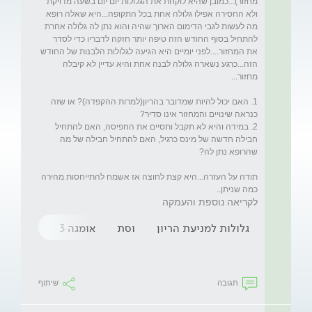
מחזור)...כמובן שהיא לוקחת את הגלולות יום יום בשעה מדויקת 
ולא החסירה אפילו גלולה אחת בכל התקופה...היא שאלה רופא 
מה לעשות לגבי הדימום הארוך שהיה והוא נתן לה גלולה אחרת 
להתחיל בסוף החודש הזה טיפה יותר חזקה לדבריו כדי לסדר 
את המחזור....לפני יומיים היא הגיעה לגלולות הלבנות של החודש 
הזה...כרגע נשארה גלולה לבנה אחת והיא עדיין לא קיבלה 
1. האם יכול להיות שמדובר בהריון(למרות ההקפדה)? או שזה 
2. במידה והיא לא תקבל ותסיים את החפיסה, האם להתחיל 
חבילה חדשה של מינס כרגיל, האם להתחיל חבילה של מה 
תודה על העזרה...היא קצת לחוצה אז אשמח להתייחסות מהירה 
כמה שניתן..
לקריאה נוספת והעמקה
גלולות למניעת הריון
וסת
אומגה 3
דימומים 
תגובה
שיתוף