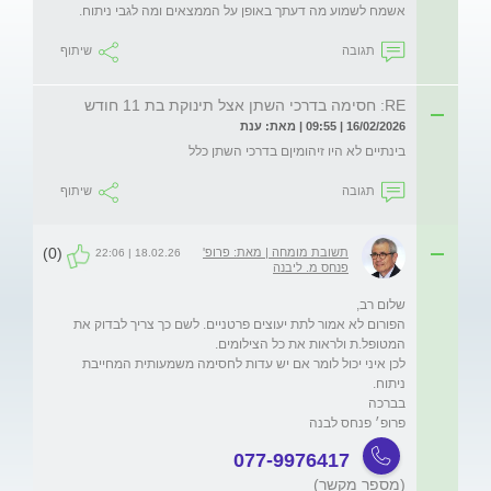
אשמח לשמוע מה דעתך באופן על הממצאים ומה לגבי ניתוח.
תגובה
שיתוף
RE: חסימה בדרכי השתן אצל תינוקת בת 11 חודש
16/02/2026 | 09:55 | מאת: ענת
בינתיים לא היו זיהומיןם בדרכי השתן כלל
תגובה
שיתוף
(0)
תשובת מומחה | מאת: פרופ'
18.02.26 | 22:06
פנחס מ. ליבנה
הפורום לא אמור לתת יעוצים פרטניים. לשם כך צריך לבדוק את 
לכן איני יכול לומר אם יש עדות לחסימה משמעותית המחייבת 
פרופ׳ פנחס לבנה
077-9976417
(מספר מקשר)