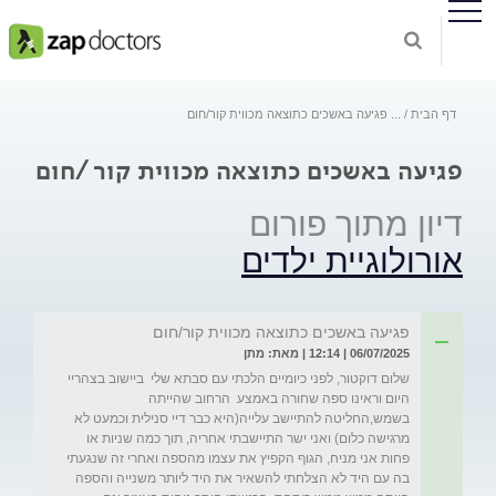
דף הבית
...
פגיעה באשכים כתוצאה מכווית קור/חום
פגיעה באשכים כתוצאה מכווית קור/חום
דיון מתוך פורום
אורולוגיית ילדים
פגיעה באשכים כתוצאה מכווית קור/חום
06/07/2025 | 12:14 | מאת: מתן
שלום דוקטור, לפני כיומיים הלכתי עם סבתא שלי  ביישוב בצהריי 
היום וראינו ספה שחורה באמצע  הרחוב שהייתה 
בשמש,החליטה להתיישב עלייה(היא כבר דיי סנילית וכמעט לא 
מרגישה כלום) ואני ישר התיישבתי אחריה, תוך כמה שניות או 
פחות אני מניח, הגוף הקפיץ את עצמו מהספה ואחרי זה שנגעתי 
בה עם היד לא הצלחתי להשאיר את היד ליותר משנייה והספה 