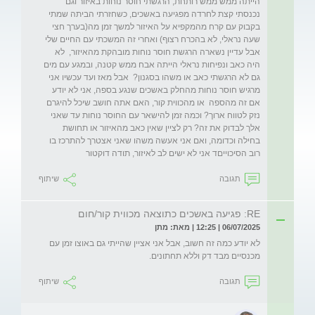
הייתה ממש ממש רותחת, הרגשתי חוסר נוחות באיזור וגם 
נכנסתי קצת לחרדה מפגיעה באשכים, כשחזרתי הביתה שמתי 
בקבוק עם קרח מהמקפיא על האיזור למשך זמן מה(בערך חצי 
שעה נראלי, לא בהכרח רצוף) ואחרי זה המשכתי עם החיים שלי 
אבל עדיין נשארה הרגשת חוסר נוחות מובהקת מהאיזור,  לא 
היה כאב ונפיחות נראלי הייתה אבח ממש קטנה, ובמגע עם מים 
גם לא הרגשתי כאב או משהו בסגנון?  אבל מאז ועד עכשיו אני 
מרגיש חוסר נוחות מהחלק באשכים שנגע בספה, אני לא יודע 
אם זה מהספה  או מהכווית קור, האם אתה חושב שיכל להיגרם 
נזק לטווח ארוך? וכמה זמן להישאר עם החוסר נוחות עד שאני 
אלך לבדוק את זה? רק לציין שאין כאב מהאיזור או תחושת  
בחילה וכדומה, ואם אני אעשה משהו שאני אצטרך להתרכז בו 
רוב הסיכוייםד אני לא ישים לב לאיזור, תודה דוקטור
תגובה
שיתוף
RE: פגיעה באשכים כתוצאה מכווית קור/חום
06/07/2025 | 12:25 | מאת: מתן
לא יודע כמה זה חשוב, אבל אני אציין שהייתי גם באוצו זמן עם 
מכנסיים מבד דק וללא תחתונים.
תגובה
שיתוף