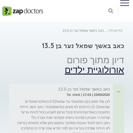
דף הבית
...
כאב באשך שמאל נער בן 13.5
כאב באשך שמאל נער בן 13.5
דיון מתוך פורום
אורולוגיית ילדים
כאב באשך שמאל נער בן 13.5
23/05/2025 | 17:03 | מאת: טל
לבן שלי ספק בקע מפשעתי צד שמאל(0.5 באולטרסאונדים 
שבוצעו(2-3) כירורגים לא מצאו במישוש)אחרי כאב אשך הייתה 
התעבות באפדטמיטיטיס קיבל נורופן לשבוע.(יכול להיות טריגר 
קורונה כי אובחן בקורונה באותו זמן)חצי שנה עברה בלי 
כאב.היום לאחר אוננות מסתבר במקום וזמן שלא התאימו כנראה 
לא הייתה שפיכה וכנראה גם לפני חודש שזה קרה זה מהסיבה 