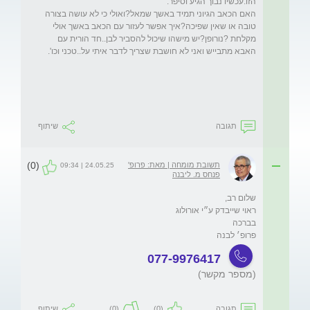
האם הכאב הגיוני תמיד באשך שמאל?ואולי כי לא עושה בצורה 
טובה או שאין שפיכה?איך אפשר לעזור עם הכאב באשך אולי 
מקלחת ?נורופן?יש מישהו שיכול להסביר לבן..חד הורית עם 
תגובה
שיתוף
(0)
תשובת מומחה | מאת: פרופ'
24.05.25 | 09:34
פנחס מ. ליבנה
פרופ׳ לבנה
077-9976417
(מספר מקשר)
תגובה
(0)
(0)
שיתוף