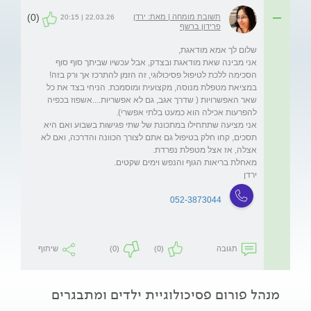
(0)
תשובת מומחה | מאת: ירדן
22.03.26 | 20:15
פרידון ברשף
אני מבינה שאת מודאגת ובצדק, אבל עכשיו שביתך סוף סוף 
הסכימה ללכת לטיפול פסיכולוגי, זה הזמן להתרכז אך ורק בזה! 
במציאת מטפלת מנוסה, מקצועית ומוסמכת. הניחי בצד את כל 
שאר האפשרויות ( שדרך אגב, גם לא אפשריות....אשפוז בכפיה 
אני מציעה שתתחילו במתכונת של שתי פגישות בשבוע ואם היא 
תסכים, קחו חלק בטיפול גם אתם לצורך הכוונה והדרכה, ואם לא 
ירדן
052-3873044
תגובה
(0)
(0)
שיתוף
מנהל פורום פסיכולוגיית ילדים ומתבגרים