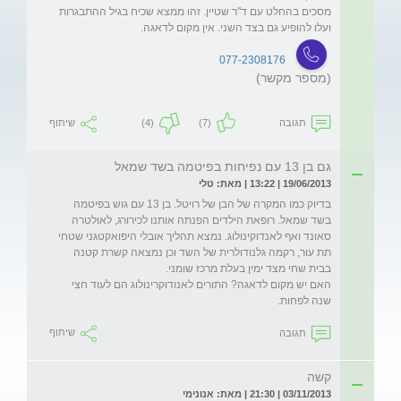
מסכים בהחלט עם ד"ר שטיין. זהו ממצא שכיח בגיל ההתבגרות 
ועלו להופיע גם בצד השני. אין מקום לדאגה.
077-2308176
(מספר מקשר)
תגובה
(7)
(4)
שיתוף
גם בן 13 עם נפיחות בפיטמה בשד שמאל
19/06/2013 | 13:22 | מאת: טלי
בדיוק כמו המקרה של הבן של רויטל. בן 13 עם גוש בפיטמה 
בשד שמאל. רופאת הילדים הפנתה אותנו לכירורג, לאולטרה 
סאונד ואף לאנדוקינולוג. נמצא תהליך אובלי היפואקטגני שטחי 
תת עור, רקמה גלנודולרית של השד וכן נמצאה קשרת קטנה 
האם יש מקום לדאגה? התורים לאנודוקרינולוג הם לעוד חצי 
שנה לפחות.
תגובה
שיתוף
קשה
03/11/2013 | 21:30 | מאת: אנונימי