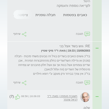
רויטל

לקריאה נוספת והעמקה
כאבים בפטמות
חבלה גופנית
ציסטה בשד
נ
תגובה
שיתוף
RE: גוש בשד אצל בני
15/09/2003 | 19:33 | מאת: ד"ר מיקי שטיין
בד"כ גושים כואבים בשדיים בגיל זה נובעים משתי סיבות - חבלה 
(מכה) או גדילת השד/שדיים כחלק מההתבגרות המינית , אכן 
שדיים צומחים אצל בנות אך גם אצל חלק מהבנים יש צמיחה 
בד"כ אין צורך בבירור ורק מעקב ע"י רופא הילדים

תגובה
שיתוף
(7)
תשובת מומחה | מאת: ד"ר
16.09.03 | 08:58
דניאל שינהר