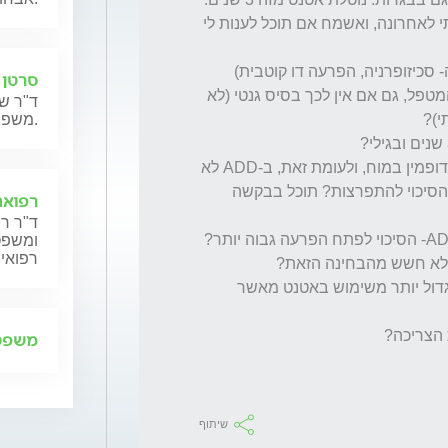
יש לי מספר שאלות בנושא, שהחל להטריד אותי לאחרונה, ואשמח אם תוכל לענות לי 
1. האם יכולה להתפרץ הפרעה נפשית (לדוגמה- סכיזופרניה, הפרעה דו קוטבית) 
סרטן 
משימוש קבוע באטנט, ועל פי המלצת הרופא המטפל, גם אם אין לכך בסיס גנטי (לא 
ד"ר שנ
משפחותיהם.
2. להבנתי סכיזופרניה קשורה בין היתר בעודף דופמין במוח, ולעומת זאת, ב-ADD לא 
מופרש מספיק דופמין. האם נתון זה מקטין את הסיכוי להתפרצות? תוכל בבקשה 
רפואה
ד"ר רן
ומשפט,
רפואית
5. האם הסיכון להתפרצות של הפרעה נפשית גדול יותר משימוש באטנט מאשר 
משפט 
שיתוף