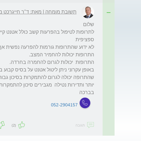
תשובת מומחה | מאת: ד"ר חייגרכט מ
בברכה
052-2904157
תגובה
(2)