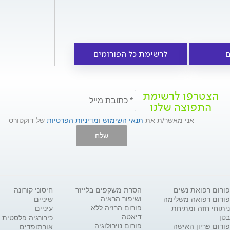
ם
לרשימת כל הפורומים
הצטרפו לרשימת
התפוצה שלנו
אני מאשר/ת את
תנאי השימוש
ו
מדיניות הפרטיות
של דוקטורס
שלח
פורום רפואת נשים
הסרת משקפים בלייזר
חיסוני קורונה
ושיפור הראיה
פורום רפואה משלימה
שיניים
פורום הרזיה ללא
ניתוחי חזה ומתיחת
עיניים
דיאטה
בטן
כירורגיה פלסטית
פורום נוירולוגיה
פורום פריון האישה
אורתופדים