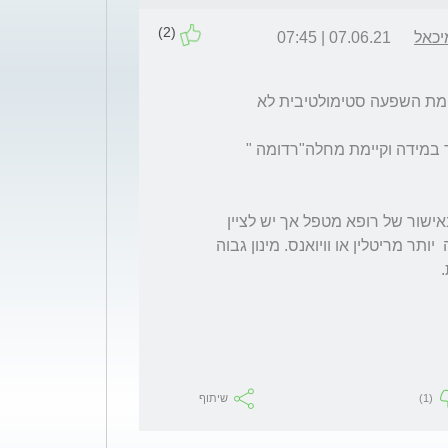
(2)
יכאל
07.06.21 | 07:45
לתרופות לטיפול בהפרעות קשב כולל אטנט קיימת השפעה סטימולטיבית לא 
לא ידוע שהתרופות גורמות להפרעה נפשית אך במידה וקיימת מחלה"רדומה " 
באופן עקרוני ניתן ליטול אטנט על בסיס קבוע באישור של רופא מטפל אך יש לציין 
שהתרופה יכולה לגרום להתמקרות בסיכון גבוה  יותר מריטלין או וויואנס. מינון גבוה 
(1)
שיתוף