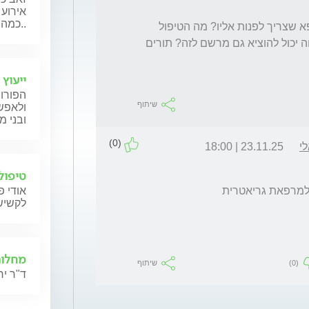
אירוע 
כמה אפשר להשתקם? ועוד..
רציתי בבקשה לשאול מה הצעד הבא? מי הרופא שצריך לפנות אליו? מה הטיפול 
הראשוני במחשבות כאלה? והאם רופא משפחה יכול להוציא גם מרשם לזה? תורים 
ייעוץ 
הפורום
שיתוף
ולאפשר
ובני 
(0)
י
23.11.25 | 18:00
טיפול
אודי פ
ץ למרפאת גריאטרית
לקשיש
מחלות
(0)
שיתוף
ד"ר יר