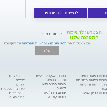
ם
לרשימת כל הפורומים
הצטרפו לרשימת
התפוצה שלנו
אני מאשר/ת את
תנאי השימוש
ו
מדיניות הפרטיות
של דוקטורס
שלח
פורום רפואת נשים
הסרת משקפים בלייזר
חיסוני קורונה
ושיפור הראיה
פורום רפואה משלימה
שיניים
פורום הרזיה ללא
ניתוחי חזה ומתיחת
עיניים
דיאטה
בטן
כירורגיה פלסטית
פורום נוירולוגיה
פורום פריון האישה
אורתופדים
פורום קורונה
פסיכולוגים