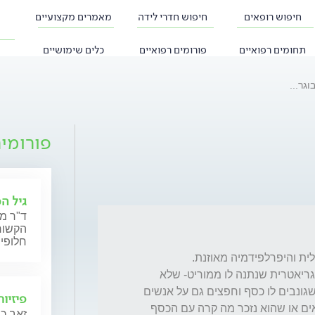
חיפוש רופאים
חיפוש חדרי לידה
מאמרים מקצועיים
תחומים רפואיים
פורומים רפואיים
כלים שימושיים
גר...
פורומי
גיל המ
ד"ר מש
הקשורי
חלופי
עם ירידה בזיכרון, היה לפני איזה חודשיים אצל גריאטרית שנתנה לו ממוריט- שלא 
משפיע בכלל, חוץ מזה הוא כבר תקופה חושב שגונבים לו כסף וחפצים גם על אנשים 
פיזיו
שקרובים אליו... (בסופו של דבר החפצים נמצאים או שהוא נזכר מה קרה עם הכסף 
זאב כה