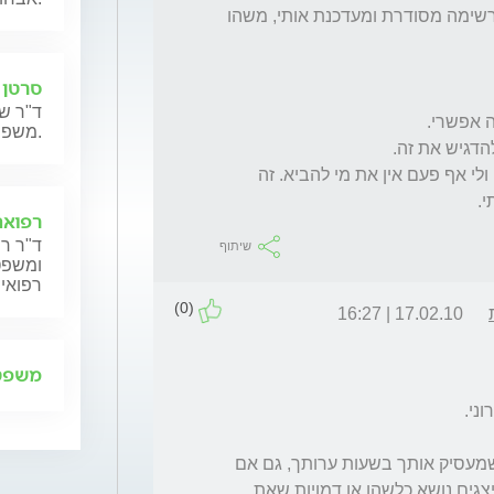
היום על "מי אמור לאסוף אותך" כאילו מנהלת רשימה מסודרת ומעדכנת אותי, משהו 
סרטן 
ד"ר שנ
משפחותיהם.
כל מיני פעילויות עם סבים וסבתות בגן, בבי"ס, ולי אף פעם אין את מי להביא. זה 
י.
רפואה
ד"ר רן
שיתוף
ומשפט,
רפואית
(0)
17.02.10 | 16:27
משפט 
החלום הופיע, קרוב לודאי, סביב נושא כלשהו שמעסיק אותך בשעות ערותך, גם אם 
אינו קשור ישירות לסבא וסבתא. ייתכן שהם מייצגים נושא כלשהו או דמויות שאת 