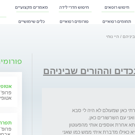
חיפוש רופאים
חיפוש חדרי לידה
מאמרים מקצועיים
תחומים רפואיים
פורומים רפואיים
כלים שימושיים
ביניהם
היי נוחי
פורומי
כדים וההורים שביניהם
אטופי
פרופ' 
אטופי
לא יודעת האם את זוכרת אותי. לפני כשנה סיפרתי כאן שמעולם לא היה לי סבא 
תפרחת
היה לי חלום שאני תינוקת וכל פעם סבא או סבתא אחרת אוספים אותי מהפעוטון 
פרופ' 
כזה. זה חלום מבלבל כי אמא שלי שם ברקע והיא כאילו מדברת איתי ממש כמו שאני 
אבחון וטיפול.