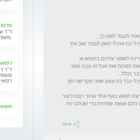
סרטן 
ד"ר שנ
משפחותיהם.
כעת משגדלו אני מתפנה לעצמי וממש ממש אין לי כח ואין לי חשק לעבור שוב את 
אני מבלה הרבה עם הנכדים אולם כאשר אני צריכה לשמור עליהם בחופש או 
רפואה
כשהמטפלת חולה זה ממש כבד עלי אני עושה זאת למרות זאת אבל זה גובה ממני 
ד"ר רן
ומשפט,
רפואית
נוסף לזה בני מתלונן כאשר אני מסבירה לו שאין לי כבר כח וטוען שאני מקדישה זמן 
איך למען השם מנווטים בשלום בין כולם אינני רוצה לפגוע באף אחד ואינני רןצה ליצור 
משקעים.לפעמים אני מרגישה שאני ניקרעת בין כולם ועושה שמיניות כדי שכולם יהיו 
משפט 
שיתוף