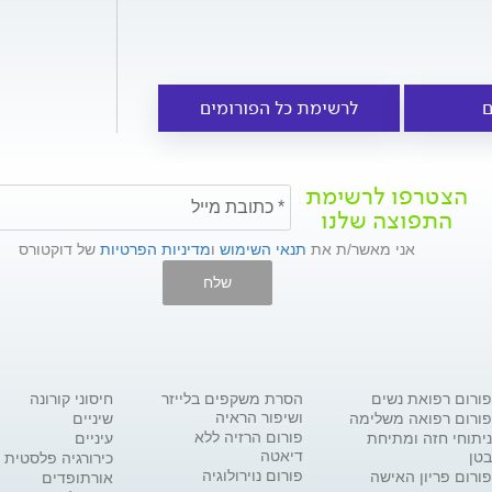
ם
לרשימת כל הפורומים
הצטרפו לרשימת
התפוצה שלנו
אני מאשר/ת את
תנאי השימוש
ו
מדיניות הפרטיות
של דוקטורס
שלח
פורום רפואת נשים
הסרת משקפים בלייזר
חיסוני קורונה
ושיפור הראיה
פורום רפואה משלימה
שיניים
פורום הרזיה ללא
ניתוחי חזה ומתיחת
עיניים
דיאטה
בטן
כירורגיה פלסטית
פורום נוירולוגיה
פורום פריון האישה
אורתופדים