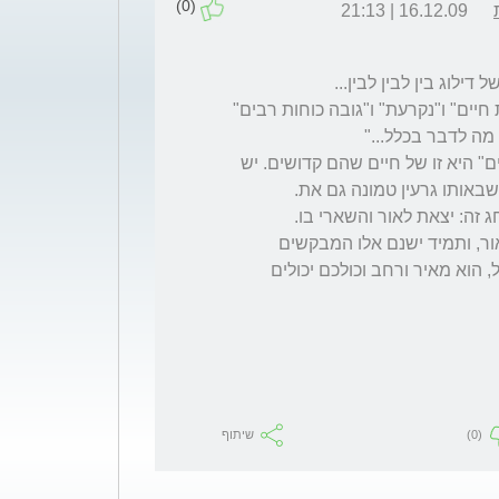
(0)
16.12.09 | 21:13
את הבעיה אני רואה בתחושתך, זו של "הקדשת חיים" ו"נקרעת" ו"גובה כוחות רבים" 
להזכירך שושנה, משמעות הביטוי "קדושת החיים" היא זו של חיים שהם קדושים. יש 
פשוט זה לא משום שאינך מכירה את החיים באור, ותמיד ישנם אלו המבקשים 
להשאיר את אורך אצלם, אולם האור אינו מוגבל, הוא מאיר ורחב וכולכם יכולים 
(0)
שיתוף