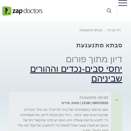
דף הבית
...
סבתא מתגעגעת
סבתא מתגעגעת
דיון מתוך פורום
יחסי סבים-נכדים וההורים
שביניהם
סבתא מתגעגעת
09/07/2010 | 13:08 | מאת: איריס
עקב סיכסוך במשפחתה של ביתי הודיעו לי יום אחד הנכדים 
שאינם רוצים קשר עימנו , ביתי כיום מנסה לייצב את משפחתה 
כדי למנוע גירושין.שאלתי היא האם יש סיכוי שהקשר יחודש? 
והאם יש משהו שאני אוכל לעשות כדי להתקרב אליהם? מה עליי 
לומר להם? .תודה