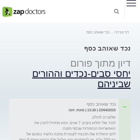
דף הבית
...
נכד שאוהב כסף
נכד שאוהב כסף
דיון מתוך פורום
יחסי סבים-נכדים וההורים
שביניהם
נכד שאוהב כסף
23/04/2010 | 13:26 | מאת: חנה
לנכד שלי ימלאו בקרוב 7 שנים. והוא מתחיל להבין את 
ליום ההולדת שלו תכננתי לקנות לו מתנה כלשהי בסכום של 
עד-200 ש"ח. אך להפתעתי הוא צילצל אליי וביקש שאתן לו כסף 