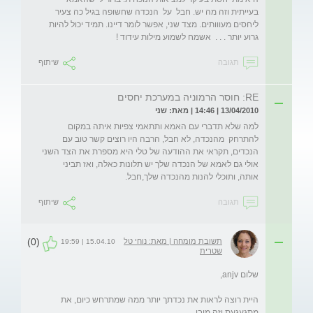
בעייתית וזה מה יש. חבל  על  הנכדה שחשופה בגיל כה צעיר 
ליחסים מעווותים. מצד שני, אפשר לומר דיינו. תמיד יכול להיות 
גרוע יותר . . .  אשמח לשמוע מילות עידוד !
תגובה
שיתוף
RE: חוסר הרמוניה במערכת יחסים
13/04/2010 | 14:46 | מאת: שני
למה שלא תדברי עם האמא ותתאמי צפיות איתה במקום 
להתרחק  מהנכדה, לא חבל, הרבה היו רוצים קשר טוב עם 
הנכדים, תקראי את ההודעה של טלי היא מספרת את הצד השני 
אולי גם לאמא של הנכדה שלך יש תלונות כאלה, ואז תביני 
אותה, ותוכלי להנות מהנכדה שלך,חבל.
תגובה
שיתוף
(0)
תשובת מומחה | מאת: נוחי טל
15.04.10 | 19:59
שטרית
היית רוצה לראות את נכדתך יותר ממה שמתרחש כיום, את 