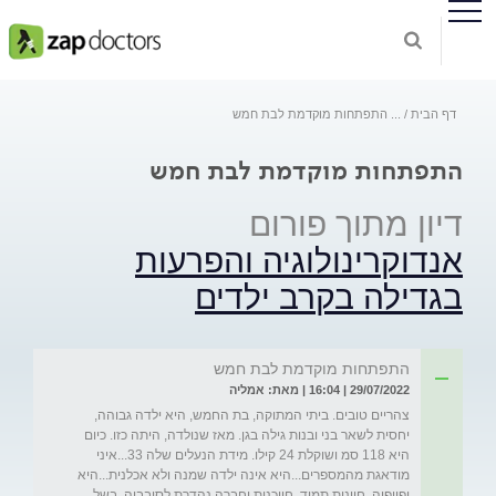
דף הבית
...
התפתחות מוקדמת לבת חמש
התפתחות מוקדמת לבת חמש
דיון מתוך פורום
אנדוקרינולוגיה והפרעות
בגדילה בקרב ילדים
התפתחות מוקדמת לבת חמש
29/07/2022 | 16:04 | מאת: אמליה
צהריים טובים. ביתי המתוקה, בת החמש, היא ילדה גבוהה, 
יחסית לשאר בני ובנות גילה בגן. מאז שנולדה, היתה כזו. כיום 
היא 118 סמ ושוקלת 24 קילו. מידת הנעלים שלה 33...איני 
מודאגת מהמספרים...היא אינה ילדה שמנה ולא אכלנית...היא 
יפייפיה, חיונית תמיד, חייכנית וחברה נהדרת לסובביה. בשל 