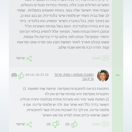
הפערים הגדולים מבני גילה, במיוחד במידות הבגדים והנעלים, 
עקבתי אחר השיעור שלה בגוף, באחת הפעמים במקלחת.. שמתי 
לב שגל בבית השחי יש פלומת שיער בלונדינית, גם בגב וכמו כן, 
גם באיבר המין. בכל באיברין השיער המופיע הוא בלונדיני. ביתי 
גם היא בהירה ובלונדינית. האם בשל צמיחת השערות הנ"ל 
וכמובן היותה גבוהה מאוד, המחזור עלול להופיע בגילאי הביהס 
היסודי המוקדם? אנחנו לפני צילום כף יד ובדיקת גיל עצמות, 
פשוט קיבלנו תאריך לאחר חופשת הקיץ ואני מודה שאני מודאגת 
קצת. תודה רבה מראש ושבת שלום.
תגובה
שיתוף
(0)
תשובת מומחה | מאת: פרופ'
31.07.22 | 00:14
צדיק צבי
התכוונת כנראה להתבגרות מוקדמת. קיימות שתי תופעות: 1) 
2) הופעת שעור מיני הוא מערכת אחרת מבלוטת יותרת הכיליה. 
השעור בדרך כלל הוא שחור וגס. ולה יש פלומה עדינה. אם זו 
חשוב שרופא יבדוק אותה לוודא את סוג השיער
תגובה
(0)
(0)
שיתוף