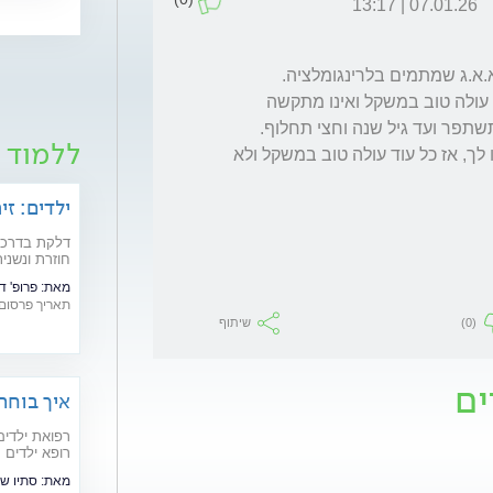
07.01.26 | 13:17
כל הדאגות שלך מאד מובנות אך כיוון שהתינוק עולה טוב במשקל ואינו מתקשה 
ללמוד ע
גם בניתוח יש סיכונים כפי שאני מניח שהסבירו לך, אז כל עוד עולה טוב במשקל ולא 
ילדים: זי
דלקת בדרכי 
חוזרת ונשני
בכליה
מאת:
פרופ' ד
תאריך פרסום: /07/2018
(0)
שיתוף
ים
איך בוחרים רופא יל
רפואת ילדים
רופא ילדים 
מאת:
סתיו שי