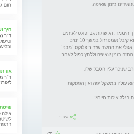
חום גב
חיך ו
יש לו תסמינים מזכירים ריפלוקס - בכי רב לאורך היממה, הקשתות גב ופולט לעיתים 
ד"ר נח
רבות חלב דיי טרי שעוד לא הספיק להתעכל. הוא קיבל אומפרזול במשך 10 ימים 
וטיפול
ובליעה
שלא הועילו כלל ואפילו החמיר קצת. מה שחיזק אצלי את החשד שזה ריפלוקס "מבני" 
בעקבות הלרינגומלציה שגורמת לוואקום בבית החזה בזמן שאיפה וללחץ כפול לאחר 
אורתו
ד"ר מנ
לאורטו
הרופאים כרגע לא ממליצים כרגע על ניתוח כי הוא עולה במשקל יפה ואין הפסקות 
שיטת 
אילה ט
שיתוף
לשיטת 
התפתחו
(0)