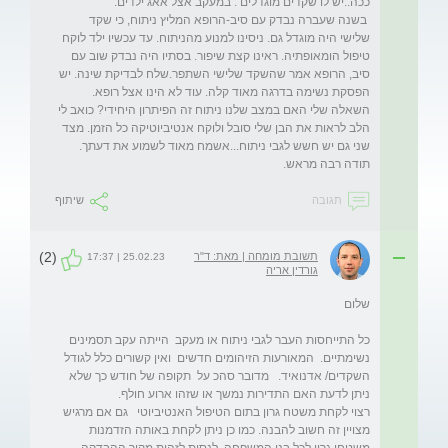
 בשנה שעברה נבדק עם סיב-הרופא המליץ ניתוח, כי שקד 
שלישי היה מוגדל גם. ניסינו למנוע מהניתוח. עד עכשיו ילד לוקח 
טיפול הומאופתיה. ראינו קצת שיפור. בסתיו היה נבדק שוב עם 
סיב, הרופא אמר שהשקד שלישי השתפר.שלח לבדיקת שינה. יש 
הפסקת נשימה בדרגה מאוד קלה. עוד לא הינו אצל רופא. 
השאלה שלי האם במצב שלנו ניתוח זה הפיתרון היחידי? כואב לי 
הלב לראות את הבן שלי סובל ולוקח אנטיביוטיקה כל הזמן. מצד 
שני גם יש חשש לגבי ניתוח...אשמח מאוד לשמוע את דעתך. 
תודה רבה מראש. 
תגובה
שיתוף
(2)
תשובת מומחה | מאת: ד"ר
25.02.23 | 17:37
גורדין אריה
כל התייחסות העבר לגבי ניתוח או מעקב  הייתה עקב תסמינים 
נשימתיים.  המאורעות הזיהומים חדשים  ואין קשורים כלל לגודל 
השקדים/ אדנואיד.   מדובר סהכ על  תקופה של חודש כך שלא 
רצוי לקחת משטח גרון בתום הטיפול האנטיביוטי   גם אם מרגיש 
מצויין זה חשוב להבנה. כמו כן ניתן לקחת באותה הזדמנות 
משטחי גרון לכל בני המשפחה  לנסות לזהות מקור ההבדקה 