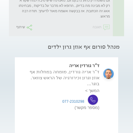
גם משטח רק כרגע נדבקנו גם. מאמינה שיש סיבה למה שקורא 
רק לא מבינה מה בדיוק...הרופא לא מדבר על בדיקות , מבחינתו 
אאג זה הכתובת. אז בבקשה אשמח מאוד לדעתך. תודה רבה 
מראש.
תגובה
שיתוף
מנהל פורום אף אוזן גרון ילדים
ד"ר גורדין אריה
ד"ר אריה גורדין, מומחה במחלות אף
אוזן וגרון וכירורגיה של הראש צוואר.
בוגר...
המשך >
077-2310298
(מספר מקשר)