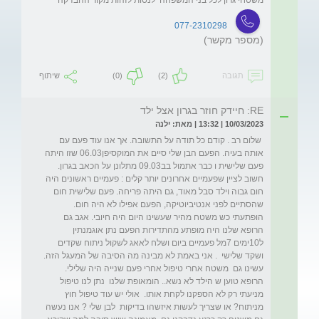
077-2310298
(מספר מקשר)
תגובה
(2)
(0)
שיתוף
RE: חיידק חוזר בגרון אצל ילד
10/03/2023 | 13:32 | מאת: ילנה
 שלום רב . קודם כל תודה על התשובה. אך אנו עוד פעם עם 
אותה בעיה. הפעם הבן שלי סיים את המוקסיפן06.03 שזו היתה 
פעם שלישית ו כבר אתמול בב09.03 מתלונן על הכאב בגרון. 
חשוב לציין שפעמיים אחרונים יותר קלים : פעמיים ראשונים היה 
חום גבוה וילד סבל מאוד, גם היתה פריחה. פעם שלישית חום 
שהסתיים לפני אנטיביוטיקה, הפעם אפילו לא היה חום. 
הופתעתי כש משטח מהיר שעשינו היום היה חיובי. אגב גם 
הרופא שלנו היה מופתע מהתדירות הפעם נתן אוגמנתין 
ל10ימים 7מל פעמיים ביום ושלח לאאג לשקול ניתוח שקדים 
ושקד שלישי  . אני באמת לא מבינה מה הסיבה של המעגל הזה. 
עשינו גם  משטח אחרי טיפול אחרי פעם שנייה היה שלילי. 
הרופא טוען ש הילד לא נשא.. הומאופת שלנו  נתן לנו טיפול 
מניעתי רק לא הספקנו לקחת אותו.  אולי יש עוד טיפול חוץ 
מניתוח? או שצריך לעשות איזשהו בדיקות  לבן שלי ? אנו נעשה 