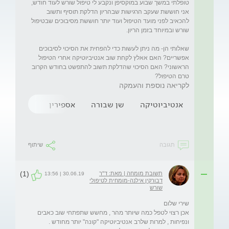
אני חוששת שעקב הרגישות שבהריון הדלקת תוסיף ותשוב 
להכאיב לפני מועד הטיפול ועוד יותר חוששת מסיבוכים שבטיפול 
שאלותי הן- מה ניתן לעשות כדי להפחית את הסיכוי לסיבוכים 
אפשריים? האם אאלץ לקחת שוב אנטיביוטיקה אחרי הטיפול 
הראשוני? האם הסיכוי שהדלקת תשוב להתפשט בחודש הקרוב 
טרם הטיפול? 
לקריאה נוספת והעמקה
אנטיביוטיקה
שן שבורה
אספירין
הריון
ט
תגובה
שיתוף
(1)
תשובת מומחה | מאת: ד"ר
30.06.19 | 13:56
דבורקין אילנה-מומחית לטיפולי
שורש
אכן רצוי לטפל כמה שיותר מהר , מחשש שתפתחי שוב כאבים 