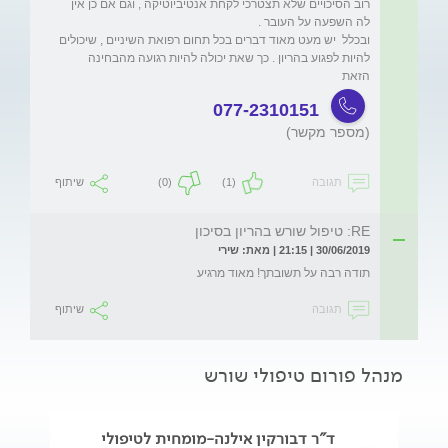
רוב הסיכויים שלא תצטרכי לקחת אנטיביוטיקה , וגם אם כן אין 
ובכלל  יש מעט מאוד דברים בכל תחום רפואת השיניים , שיכולים 
להיות לפגוע בהריון . כך שאת יכולה להיות רגועה מהבחינה 
הזאת 
077-2310151
(מספר מקשר)
תגובה
(1)
(0)
שיתוף
RE: טיפול שורש בהריון בסיכון
30/06/2019 | 21:15 | מאת: שירי
תודה רבה על תשובתך! מאוד מרגיע
תגובה
שיתוף
מנהל פורום טיפולי שורש
ד"ר דבורקין אילנה-מומחית לטיפולי