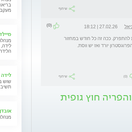
בריאות
שיתוף
מעקב ה
(0)
יאל
27.02.26 | 18:12
מיילד
בד"כ רירית צריכה חשיפה לפרוגסטרון על מנת להתפרק. ככה זה כל חודש במחזור 
מנהלות
פרוגסטרון יורד ואז יש ווסת.
לידה, 
הלידה,
לידה 
(0)
שיתוף
שוש בל
תשיב 
והפריה חוץ גופית
אובדן 
מנהלות