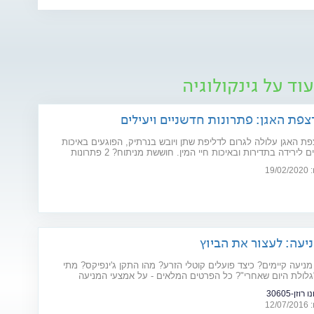
וד על גינקולוגיה
צפת האגן: פתרונות חדשניים ויעילים
ת האגן עלולה לגרום לדליפת שתן ויובש בנרתיק, הפוגעים באיכות
החיים וגורמים לירידה בתדירות ובאיכות חיי המין. חוששת מניתוח? 2 פתרונות
ו את הבעיה: כיסא אלקטרומגנטי ולייזר וגינלי
19
יעה: לעצור את הביוץ
מניעה קיימים? כיצד פועלים קוטלי הזרע? מהו התקן ג'ינפיקס? מתי
גלולת היום שאחרי"? כל הפרטים המלאים - על אמצעי המניעה
וזן-30605
12