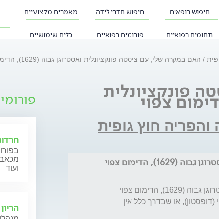
חיפוש רופאים
חיפוש חדרי לידה
מאמרים מקצועיים
תחומים רפואיים
פורומים רפואיים
כלים שימושיים
ופית
האם במקרה שלי, עם ציסטה פונקציונלית ואסטרוגן גבוה (1629), הדימום צפוי
ה פונקציונלית
פורומי
 והפריה חוץ גופית
חרדות
בפורום
מכאב, 
1), הדימום צפוי
ועוד
האם במקרה שלי, עם ציסטה פונקציונלית ואסטרוגן גבוה (1629), הדימום צפוי 
להתרחש גם ללא חשיפה לפרוגסטרון מלאכותי (דופסטון), או שבדרך כלל אין 
הריון 
מנהלי 