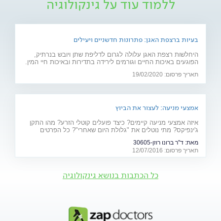
ללמוד עוד על גינקולוגיה
בעיות ברצפת האגן: פתרונות חדשניים ויעילים
היחלשות רצפת האגן עלולה לגרום לדליפת שתן ויובש בנרתיק,
הפוגעים באיכות החיים וגורמים לירידה בתדירות ובאיכות חיי המין.
חוששת מניתוח? 2 פתרונות חדשניים יפתרו את הבעיה: כיסא
תאריך פרסום: 19/02/2020
אלקטרומגנטי ולייזר וגינלי
אמצעי מניעה: לעצור את הביוץ
איזה אמצעי מניעה קיימים? כיצד פועלים קוטלי הזרע? מהו התקן
ג'ינפיקס? מתי נוטלים את "גלולת היום שאחרי"? כל הפרטים
המלאים - על אמצעי המניעה ויעילותם
מאת:
ד"ר ברונו רוזן-30605
תאריך פרסום: 12/07/2016
כל הכתבות בנושא גינקולוגיה