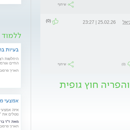
שיתוף
(0)
יאל
25.02.26 | 23:27
ללמוד ע
בעיות בר
היחלשות רצפ
(0)
שיתוף
חדשניים יפתר
תאריך פרסום: /02/2020
והפריה חוץ גופית
אמצעי מנ
איזה אמצעי 
נוטלים את "
ויעילותם
מאת:
ד"ר ברונו ר
תאריך פרסום: /07/2016