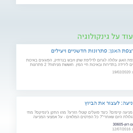
וד על גינקולוגיה
צפת האגן: פתרונות חדשניים ויעילים
ת האגן עלולה לגרום לדליפת שתן ויובש בנרתיק, הפוגעים באיכות
החיים וגורמים לירידה בתדירות ובאיכות חיי המין. חוששת מניתוח? 2 פתרונות
ו את הבעיה: כיסא אלקטרומגנטי ולייזר וגינלי
19
יעה: לעצור את הביוץ
מניעה קיימים? כיצד פועלים קוטלי הזרע? מהו התקן ג'ינפיקס? מתי
גלולת היום שאחרי"? כל הפרטים המלאים - על אמצעי המניעה
וזן-30605
12