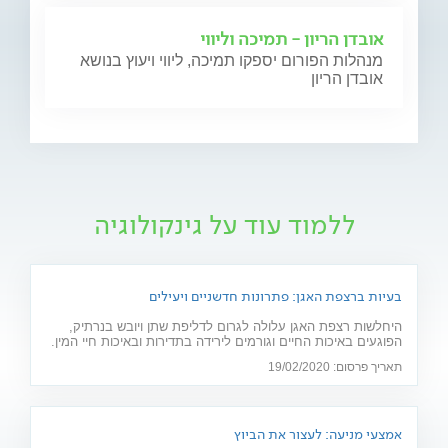
אובדן הריון - תמיכה וליווי
מנהלות הפורום יספקו תמיכה, ליווי ויעוץ בנושא
אובדן הריון
ללמוד עוד על גינקולוגיה
בעיות ברצפת האגן: פתרונות חדשניים ויעילים
היחלשות רצפת האגן עלולה לגרום לדליפת שתן ויובש בנרתיק,
הפוגעים באיכות החיים וגורמים לירידה בתדירות ובאיכות חיי המין.
חוששת מניתוח? 2 פתרונות חדשניים יפתרו את הבעיה: כיסא
תאריך פרסום: 19/02/2020
אלקטרומגנטי ולייזר וגינלי
אמצעי מניעה: לעצור את הביוץ