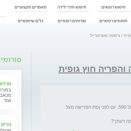
חיפוש רופאים
חיפוש חדרי לידה
מאמרים מקצועיים
תחומים רפואיים
פורומים רפואיים
כלים שימושיים
ופית
ציסטה ואוביטרייל
פורומי
 והפריה חוץ גופית
חרדות
בפורום
מכאב, 
ועוד
יום 4 לוסת ציסטה בגודל 25 מפרישה אסטרדיול 590. יום לפני ןסת הפרישה מעל 
מה דעתך?
הריון 
מנהלי 