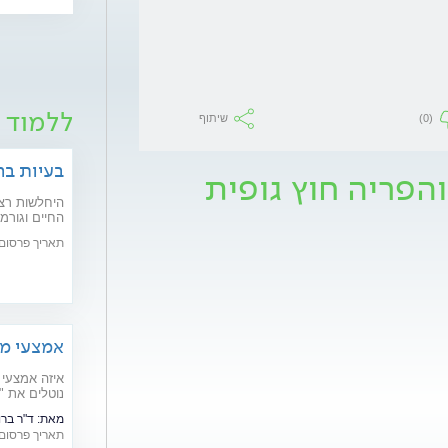
ללמוד ע
(0)
שיתוף
בעיות בר
והפריה חוץ גופית
היחלשות רצפ
חדשניים יפתר
תאריך פרסום: /02/2020
אמצעי מנ
איזה אמצעי 
נוטלים את "
ויעילותם
מאת:
ד"ר ברונו ר
תאריך פרסום: /07/2016