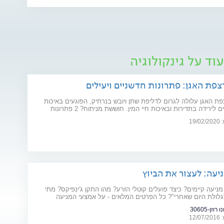
וד על גינקולוגיה
צפת האגן: פתרונות חדשניים ויעילים
ת האגן עלולה לגרום לדליפת שתן ויובש בנרתיק, הפוגעים באיכות
החיים וגורמים לירידה בתדירות ובאיכות חיי המין. חוששת מניתוח? 2 פתרונות
ו את הבעיה: כיסא אלקטרומגנטי ולייזר וגינלי
19
יעה: לעצור את הביוץ
מניעה קיימים? כיצד פועלים קוטלי הזרע? מהו התקן ג'ינפיקס? מתי
גלולת היום שאחרי"? כל הפרטים המלאים - על אמצעי המניעה
וזן-30605
12