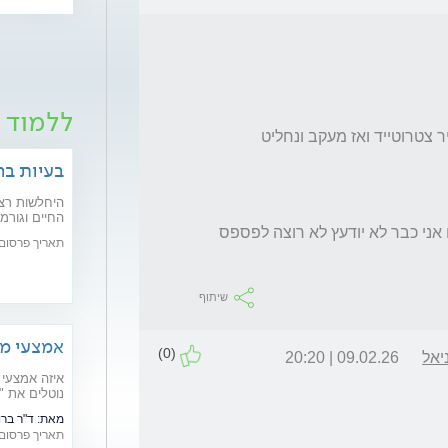
ללמוד ע
בעיות בר
היחלשות רצפ
בסוף במקרה שלי צריך כמות אבל זה הכי בינגו אני כבר לא יודעץ לא רוצה לפספס 
חדשניים יפתר
תאריך פרסום: /02/2020
שיתוף
אמצעי מנ
(0)
יאל
09.02.26 | 20:20
איזה אמצעי 
נוטלים את "
ויעילותם
מאת:
ד"ר ברונו ר
תאריך פרסום: /07/2016