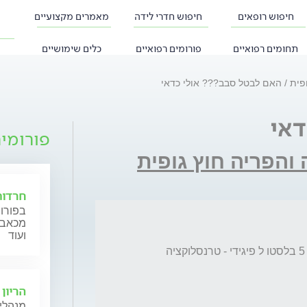
חיפוש רופאים
חיפוש חדרי לידה
מאמרים מקצועיים
תחומים רפואיים
פורומים רפואיים
כלים שימושיים
ופית
האם לבטל סבב??? אולי כדאי
דאי
פורומי
 והפריה חוץ גופית
חרדות
בפורום
מכאב, 
ועוד
הי בת 40 ללא ילדים בדכ 15 ביציות בשאיבה ו 5 בלסטו ל פיגידי - טרנסלוקציה 
הריון 
מנהלי 