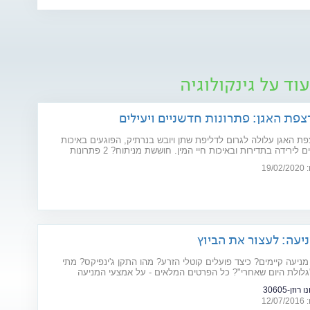
וד על גינקולוגיה
צפת האגן: פתרונות חדשניים ויעילים
ת האגן עלולה לגרום לדליפת שתן ויובש בנרתיק, הפוגעים באיכות
החיים וגורמים לירידה בתדירות ובאיכות חיי המין. חוששת מניתוח? 2 פתרונות
ו את הבעיה: כיסא אלקטרומגנטי ולייזר וגינלי
19
יעה: לעצור את הביוץ
מניעה קיימים? כיצד פועלים קוטלי הזרע? מהו התקן ג'ינפיקס? מתי
גלולת היום שאחרי"? כל הפרטים המלאים - על אמצעי המניעה
וזן-30605
12