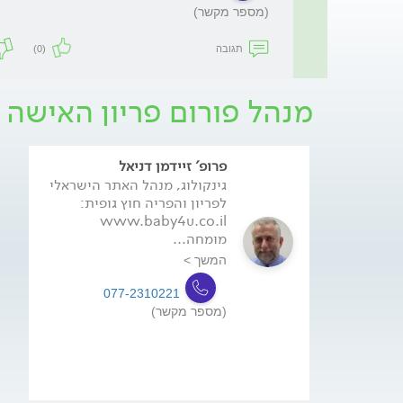
(מספר מקשר)
תגובה
(0)
מנהל פורום פריון האישה 
פרופ' זיידמן דניאל
גינקולוג, מנהל האתר הישראלי
לפריון והפריה חוץ גופית:
www.baby4u.co.il
מומחה...
המשך >
077-2310221
(מספר מקשר)