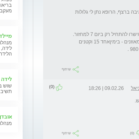
בריאות
מעקב ה
 היתה שאיבה בדצמבר והשגנו אישור לעוד שאיבה ברצף, הרופא נתן לי גלולות 
מיילד
אני אחרי 3 ימים פרגובריס והזקיקים ממש לא מאוזנים - בימיןאחד 15 וקטנים 
מנהלות
לידה, 
הלידה,
שיתוף
לידה 
שוש בל
(0)
יאל
09.02.26 | 18:26
תשיב 
.
אובדן 
מנהלות
(0)
שיתוף