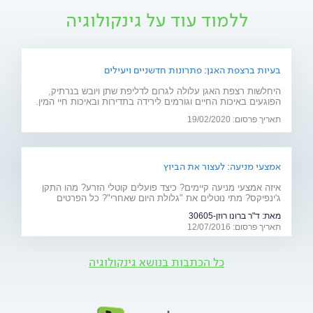
ללמוד עוד על גינקולוגיה
בעיות ברצפת האגן: פתרונות חדשניים ויעילים
היחלשות רצפת האגן עלולה לגרום לדליפת שתן ויובש בנרתיק,
הפוגעים באיכות החיים וגורמים לירידה בתדירות ובאיכות חיי המין.
חוששת מניתוח? 2 פתרונות חדשניים יפתרו את הבעיה: כיסא
תאריך פרסום: 19/02/2020
אלקטרומגנטי ולייזר וגינלי
אמצעי מניעה: לעצור את הביוץ
איזה אמצעי מניעה קיימים? כיצד פועלים קוטלי הזרע? מהו התקן
ג'ינפיקס? מתי נוטלים את "גלולת היום שאחרי"? כל הפרטים
המלאים - על אמצעי המניעה ויעילותם
מאת:
ד"ר ברונו רוזן-30605
תאריך פרסום: 12/07/2016
כל הכתבות בנושא גינקולוגיה