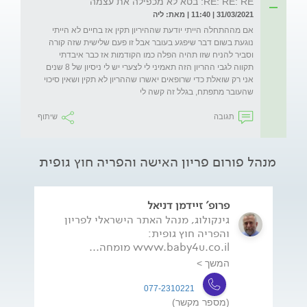
RE: RE: RE: בטא לא מכפילה את עצמה
31/03/2021 | 11:40 | מאת: ליה
אם מההתחלה הייתי יודעת שההיריון תקין אז בחיים לא הייתי 
נוגעת בשום דבר שיפגע בעובר אבל זו פעם שלישית שזה קורה 
וסביר להניח שזו תהיה הפלה כמו הקודמות אז כבר איבדתי 
תקווה לגבי ההריון הזה תאמיני לי לצערי יש לי ניסיון של 8 שנים  
אני רק שואלת כדי שרופאים יאשרו שההריון לא תקין ושאין סיכוי 
שהעובר מתפתח, בגלל זה קשה לי
תגובה
שיתוף
מנהל פורום פריון האישה והפריה חוץ גופית
פרופ' זיידמן דניאל
גינקולוג, מנהל האתר הישראלי לפריון
והפריה חוץ גופית:
www.baby4u.co.il מומחה...
המשך >
077-2310221
(מספר מקשר)