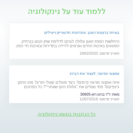
ללמוד עוד על גינקולוגיה
בעיות ברצפת האגן: פתרונות חדשניים ויעילים
היחלשות רצפת האגן עלולה לגרום לדליפת שתן ויובש בנרתיק,
הפוגעים באיכות החיים וגורמים לירידה בתדירות ובאיכות חיי המין.
חוששת מניתוח? 2 פתרונות חדשניים יפתרו את הבעיה: כיסא
תאריך פרסום: 19/02/2020
אלקטרומגנטי ולייזר וגינלי
אמצעי מניעה: לעצור את הביוץ
איזה אמצעי מניעה קיימים? כיצד פועלים קוטלי הזרע? מהו התקן
ג'ינפיקס? מתי נוטלים את "גלולת היום שאחרי"? כל הפרטים
המלאים - על אמצעי המניעה ויעילותם
מאת:
ד"ר ברונו רוזן-30605
תאריך פרסום: 12/07/2016
כל הכתבות בנושא גינקולוגיה