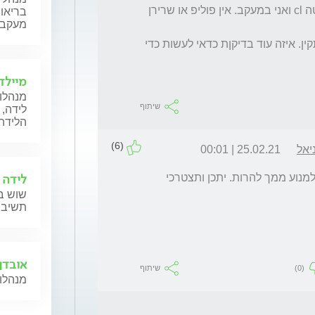
באולטראסונד מלפני החודש הרופא מצא ציסטה cl ואני במעקב. אין פוליפ או שרירן 
בריאות
מעקב ה
עשיתי בדיקות הורמנאליות ביום 3 לוסת ויצא תקין. איזה עוד בדיקןת כדאי לעשות כדי 
מיילד
מנהלות
שיתוף
לידה, 
הלידה,
(6)
יאל
25.02.21 | 00:01
לידה 
אם הברור תקין אז הדימום הבין וסתי לא צריך למנוע ממך להרות. יתכן ותצטרכי 
שוש בל
תשיב 
אובדן 
(0)
שיתוף
מנהלות