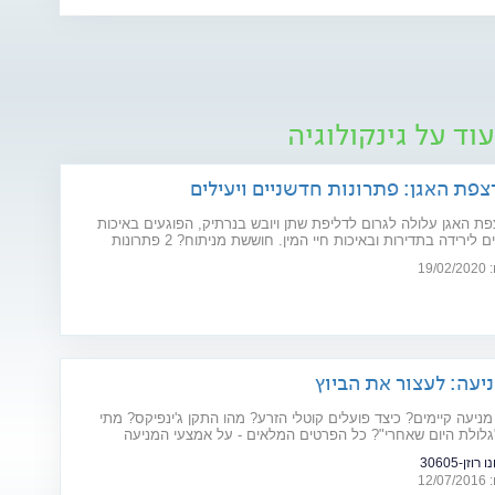
וד על גינקולוגיה
צפת האגן: פתרונות חדשניים ויעילים
ת האגן עלולה לגרום לדליפת שתן ויובש בנרתיק, הפוגעים באיכות
החיים וגורמים לירידה בתדירות ובאיכות חיי המין. חוששת מניתוח? 2 פתרונות
ו את הבעיה: כיסא אלקטרומגנטי ולייזר וגינלי
19
יעה: לעצור את הביוץ
מניעה קיימים? כיצד פועלים קוטלי הזרע? מהו התקן ג'ינפיקס? מתי
גלולת היום שאחרי"? כל הפרטים המלאים - על אמצעי המניעה
וזן-30605
12