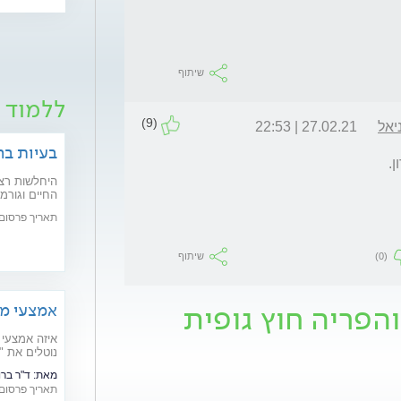
שיתוף
ללמוד ע
(9)
יאל
27.02.21 | 22:53
בעיות בר
.
היחלשות רצפ
חדשניים יפתר
תאריך פרסום: /02/2020
(0)
שיתוף
והפריה חוץ גופית
אמצעי מנ
איזה אמצעי 
נוטלים את "
ויעילותם
מאת:
ד"ר ברונו ר
תאריך פרסום: /07/2016