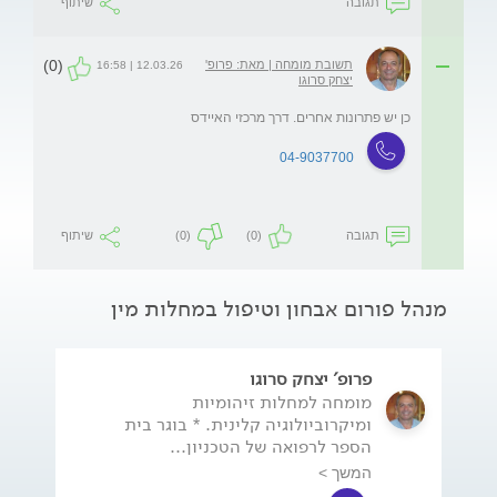
תגובה
שיתוף
(0)
תשובת מומחה | מאת: פרופ'
12.03.26 | 16:58
יצחק סרוגו
כן יש פתרונות אחרים. דרך מרכזי האיידס
04-9037700
תגובה
(0)
(0)
שיתוף
מנהל פורום אבחון וטיפול במחלות מין
פרופ' יצחק סרוגו
מומחה למחלות זיהומיות
ומיקרוביולוגיה קלינית. * בוגר בית
הספר לרפואה של הטכניון...
המשך >