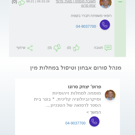
(0)
תשובת מומחה | מאת: פרופ'
06.03.26 | 09:21
יצחק סרוגו
רופאי משפחה תברר בקופה
04-9037700
תגובה
(0)
(0)
שיתוף
מנהל פורום אבחון וטיפול במחלות מין
פרופ' יצחק סרוגו
מומחה למחלות זיהומיות
ומיקרוביולוגיה קלינית. * בוגר בית
הספר לרפואה של הטכניון...
המשך >
04-9037700