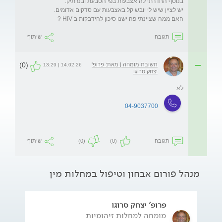
האם ממה שציינתי פה ישנו סיכון להידבקות ב HIV ?

תגובה
שיתוף
(0)
תשובת מומחה | מאת: פרופ'
14.02.26 | 13:29
יצחק סרוגו
לא
04-9037700
תגובה
(0)
(0)
שיתוף
מנהל פורום אבחון וטיפול במחלות מין
פרופ' יצחק סרוגו
מומחה למחלות זיהומיות