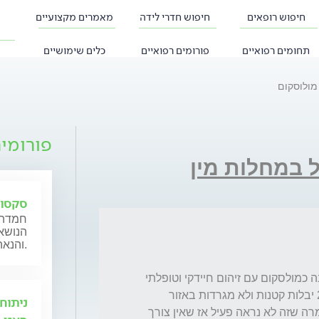
חיפוש רופאים
חיפוש חדרי לידה
מאמרים מקצועיים
תחומים רפואיים
פורומים רפואיים
כלים שימושיים
מולוסקום
פורומי
ל במחלות מין
סקסול
חמדה 
הנושאי
והנאה מינית.
לפני חודש הייתה לי יבלת באיבר המין שאובחנה כמולסקום עם זיהום חיידקי וטופלתי 
במשחה אנטיביוטית והיבלת נשרה. יש לי עוד 2 יבלות קטנות ולא מגרדות באזור 
ניתוח
השפתיים. הייתי שוב אצל הרופאת עור והיא אמרה שזה לא נראה פעיל אז שאין צורך 