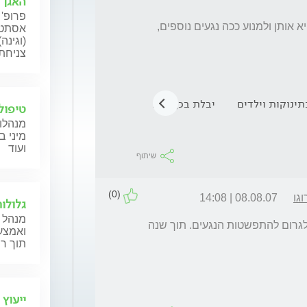
האגן
פרופ' 
השאלה שלי היא האם לא עדיף בכל זאת להקפיא אותן ולמנוע ככה נגעים נוספים, 
אסתטי
(וגינה
צניחת 
תינוקות וילדים
יבלת בכף הרגל
טיפול
מנהלות
מיני ב
ועוד
שיתוף
(0)
גו
08.08.07 | 14:08
גלולו
מנהל ה
מולוסקום  שאינו פעיל לא כדאי לצרוב. זה יכול לגרום להתפשטות הנגעים. תוך שנה 
ואמצעי
תוך רח
ייעוץ 