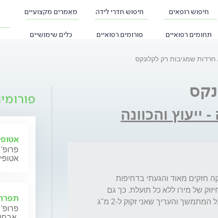
חיפוש רופאים
חיפוש חדרי לידה
מאמרים מקצועיים
תחומים רפואיים
פורומים רפואיים
כלים שימושיים
חרדות שמגיבות רק לקלונקס
נקס
פורומי
 ייעוץ והכוונה
אטופי
פרופ' 
אטופי
שלום ד"ר.בשנת 2010 התפרצות התקפי פאניקה חזקים מאוד והגעתי בדחיפות 
ובבהלה לפסיכיאטר פרטי.נוסה ציפרלקס עם חיזוק של מירו ללא כל תועלת. כך גם 
תפרחת
עם פאקסט ורסיטל. הפסיכיאטר ראה את הסבל המתמשך והעריך שאני זקוק ל-2 מ"ג 
פרופ' 
אבחון וטיפול.