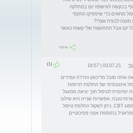
חוזרים ונשנים וכושלים.האם תציע לי לפנות דחוף בבקשה לאישפוז יום במחלקה 
פסיכיאטרית כדי שאהיה בהשגחה צמודה ובטיפול מתאים כדי שיפסיקו התקפי 
הייאוש גדול מאוד ובכל זאת אני הולך לעבודה כל יום אבל התחושות שלי קשות כאשר 
שיתוף
(1)
וד
03.07.21 | 18:57
שלום עופר. המצוקה שלך נוגעת ללב. כפי שנראה אתה סובל מדיכאון וחרדה עמידים 
לטיפול. מסגרת טיפול יום יכולה להועיל לך לטיפול אינטנסיסי של החלפת תרופות 
והתערבות פסיכותרפיה אך היא דורשת מחויבות יומיומית לטיפול תוך יציאה ממעגל 
העבודה. אם זה מקובל עליך זו יכולה להיות אפשרות טובה. אפשרות שנייה היא שילוב 
של טיפול תרופתי יחד עם טיפול פסיכותרפיה מסוג CBT. ניתן לשקול החלפת טיפול 
לתרופות מדור ישן כמו אלטרול, נורטילין או אנאפראניל בתוספת אנטי פסיכוטיים 