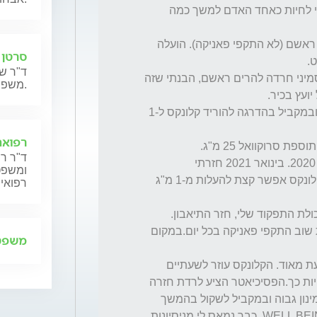
אכן הקלונקס סילק את התקפי הפאניקה וחזרתי לחיות כאחד האדם למשך כמה 
ב-2016 השפעתו פחתה ותסמיני חרדה הרימו ראשם (לא התקפי פאניקה). הועלה 
סרטן 
ד"ר שנ
כאשר לאחר 3 שנים בסוף 2019 שוב החלו תסמיני חרדה להרים ראשם, הבנתי שזה 
משפחותיהם.
הוא המליץ לנסות ויאפקס XR במינון 300 מ"ג ובמקביל בהדרגה להוריד קלונקס ל-1 
רפואה
ד"ר רן
המצב המתמשך הוביל לדיכאון שחל בכל שנת 2020. בינואר 2021 חזרתי 
ומשפט,
לפסיכיאטר זה שמכיר אותי והוא אמר שאת הקלונקס אפשר קצת להעלות מ-1 מ"ג 
רפואית
לאחר חודשיים חל שיפור מסוים בהרגשתי וביכולת התפקוד שלי, חזר התיאבון. 
הועלה המינון ל-150 מ"ג ולאחר מספר שבועות שוב התקפי פאניקה בכל יום.במקום 
משפט 
אני נגרר שוב לדיכאון ויכולת התיפקוד שלי נפגעת מאוד. הקלונקס עוזר לשעתיים 
בערך ולא יותר ואני לא רואה עתיד להמשיך לחיות כך.הפסיכיאטר הציע לרדת חזרה 
ל-100 מ"ג לוסטרל כי כנראה שיש לי רגישות למינון גבוה ובמקביל לשקול בהמשך 
תוספת וולבוטרין כדי לתת קצת הרגשה של WELL BEING. כבר נמאס לי מניסיונות 