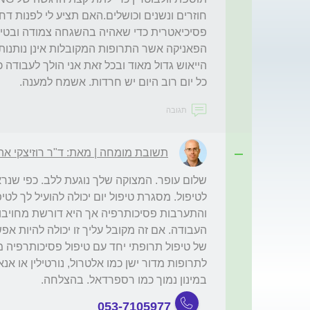
כל יום רוב היום יש חרדות. אשמח למענה.
תגובה
תשובת מומחה | מאת: ד"ר רוזיצקי אה
במינון נמוך כמו רספרדאל. בהצלחה.
053-7105977