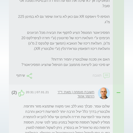
הפאניקה אך לא שינה את הפרעת החרדה הבסיסית ממנה אני 
הוסיפו לי ויאפקס XR וגם כאן לא נראה שיפור גם לא במינון 225 
הפסיכיאטר המטפל הציע לתקוף את הבעיה מכל הכיוונים 
הכימים ע"י העלאת ריכוז של סרוטונין (ע"י חזרה לציפרלקס 20 
מ"ג), העלאת ריכוז של הגאבא (המשך עם קלונקס 2 מ"ג) 
יש סיכוי טוב ליציאה מהמצב עם הטיפול שהציע הפסיכיאטר?
תגובה
שיתוף
(2)
תשובת מומחה | מאת: ד"ר
07.01.21 | 20:31
רוזיצקי אהוד
וולבוטרין בדרך כלל יעיל הרבה יותר להפרעות דיכאון והרבה 
פחות עוזר להפרעות חרדה ולעתים אף עלול להביא להחמרה. 
ממליץ לשקול תוספת סרוקוול במניון נמוך לפני שינה, תוספת 
תרופות כמו טראזודיל או בונסרין. ניתן לשקול תוספת למוגין. 
כמו-כן ניתן לשקול טיפול באנאפראניל או נורטילין. בהצלחה