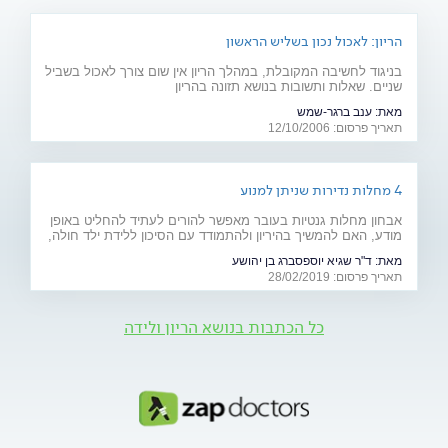
הריון: לאכול נכון בשליש הראשון
בניגוד לחשיבה המקובלת, במהלך הריון אין שום צורך לאכול בשביל
שניים. שאלות ותשובות בנושא תזונה בהריון
מאת:
ענב ברגר-שמש
תאריך פרסום: 12/10/2006
4 מחלות נדירות שניתן למנוע
אבחון מחלות גנטיות בעובר מאפשר להורים לעתיד להחליט באופן
מודע, האם להמשיך בהיריון ולהתמודד עם הסיכון ללידת ילד חולה,
או להימנע מכך. כתבה מיוחדת לרגל יום המודעות למחלות נדירות
מאת:
ד"ר שגיא יוספסברג בן יהושע
(28.2)
תאריך פרסום: 28/02/2019
כל הכתבות בנושא הריון ולידה