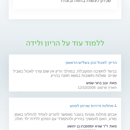
שניתן לעשות בהווה ובעתיד
ללמוד עוד על הריון ולידה
הריון: לאכול נכון בשליש הראשון
בניגוד לחשיבה המקובלת, במהלך הריון אין שום צורך לאכול בשביל
שניים. שאלות ותשובות בנושא תזונה בהריון
מאת:
ענב ברגר-שמש
תאריך פרסום: 12/10/2006
4 מחלות נדירות שניתן למנוע
אבחון מחלות גנטיות בעובר מאפשר להורים לעתיד להחליט באופן
מודע, האם להמשיך בהיריון ולהתמודד עם הסיכון ללידת ילד חולה,
או להימנע מכך. כתבה מיוחדת לרגל יום המודעות למחלות נדירות
מאת:
ד"ר שגיא יוספסברג בן יהושע
(28.2)