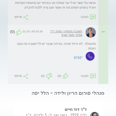
עכשיו בלי קשר יש לי עוד שאלה אני באיחור יום מהווסת הקודמת 
ויש לי כתמים חומים מה זה אומר ואם צריך ללכת להיבדק
תגובה
שיתוף
(0)
תשובת מומחה | מאת: ד"ר
05.03.26 | 21:15
אסתר מאור שגיא
מתנצלת.  לא הייתי זמינה. מניחה שכבר יש לל תשובה מה מצב 
הווסת
*6742
תגובה
(0)
(0)
שיתוף
מנהלי פורום הריון ולידה - הלל יפה
ד"ר דוד חיים
יליד 1959 , נשוי ואב ל- 3 ילדים. ד"ר