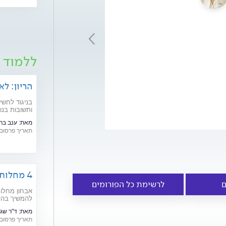
האוניברסיטה
העברית...
המשך >
*6742
ללמוד ע
הריון: לא
בניגוד לחשי
ותשובות בנוש
מאת:
ענב בר
תאריך פרסום: /10/2006
4 מחלות נדירות שניתן למנוע
ם
לרשימת כל הפורומים
אבחון מחלות
להמשיך בהיר
מיוחדת לרגל י
מאת:
ד"ר שגי
תאריך פרסום: /02/2019