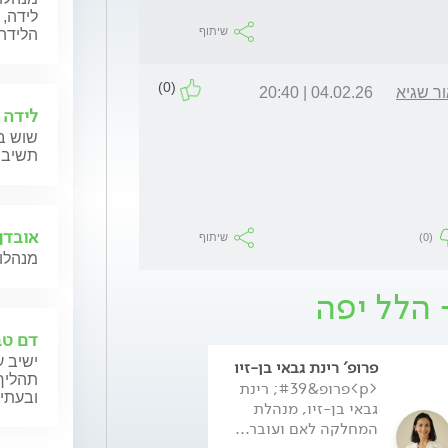
לידה, 
שיתוף
הלידה,
(0)
ר שגיא
04.02.26 | 20:40
לידה 
שוש בל
תשיב 
אובדן 
(0)
שיתוף
מנהלות
- הלל יפה
דם טב
פרופ' רינת גבאי בן-זיו
ד"ר אסתר מאור 
תהליך 
<p>פרופ&#39; רינת
ד"ר אסתר מאור ש
ובעתי
גבאי בן-זיו, מנהלת
סיימה לימודי רפ
המחלקה לאם ועובר...
בפקולטה לרפואה