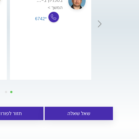
בטכניון ב-...
המשך >
*6742
שאל שאלה
חזור לפורו