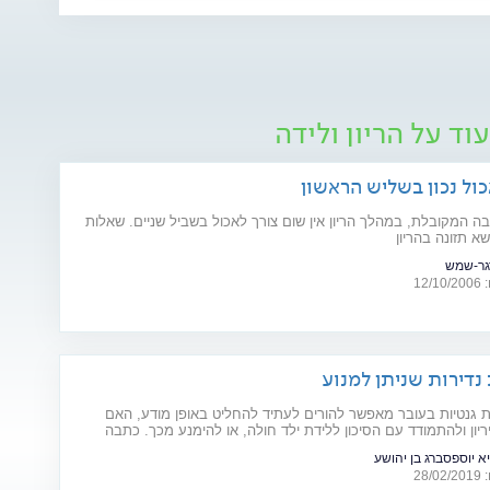
וד על הריון ולידה
כול נכון בשליש הראשון
בה המקובלת, במהלך הריון אין שום צורך לאכול בשביל שניים. שאלות
א תזונה בהריון
גר-שמש
12
 גנטיות בעובר מאפשר להורים לעתיד להחליט באופן מודע, האם
יון ולהתמודד עם הסיכון ללידת ילד חולה, או להימנע מכך. כתבה
ום המודעות למחלות נדירות (28.2)
א יוספסברג בן יהושע
28