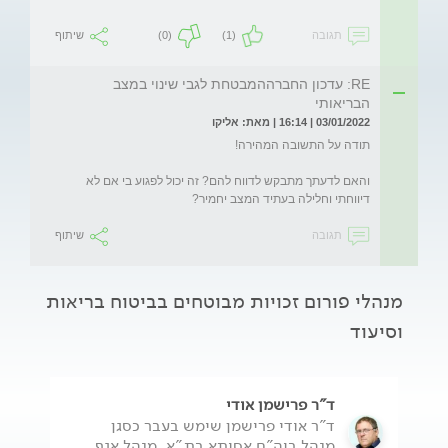
תגובה
(1)
(0)
שיתוף
RE: עדכון החברההמבטחת לגבי שינוי במצב
הבריאותי
03/01/2022 | 16:14 | מאת: אליקו
והאם לדעתך מתבקש לדווח להם? זה יכול לפגוע בי אם לא 
דיווחתי וחלילה בעתיד המצב יחמיר?
תגובה
שיתוף
מנהלי פורום זכויות מבוטחים בביטוח בריאות
וסיעוד
ד"ר פרישמן אודי
ד"ר אודי פרישמן שימש בעבר כסגן
מנהל ביה"ח אסותא בת"א, מנהל אגף...