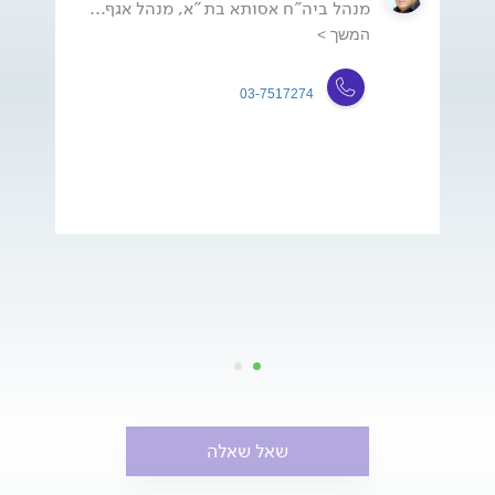
מנהל ביה"ח אסותא בת"א, מנהל אגף...
המשך >
03-7517274
שאל שאלה