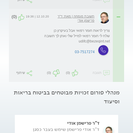
(0)
תשובת מומחה | מאת: ד"ר
12.10.20 | 19:36
פרישמן אודי
שלח לי חומר רפואי למייל שלי ואתן לך תשובה  
udifc@bezeqint.net
03-7517274
תגובה
(0)
(0)
שיתוף
מנהלי פורום זכויות מבוטחים בביטוח בריאות
וסיעוד
ד"ר פרישמן אודי
ד"ר אודי פרישמן שימש בעבר כסגן